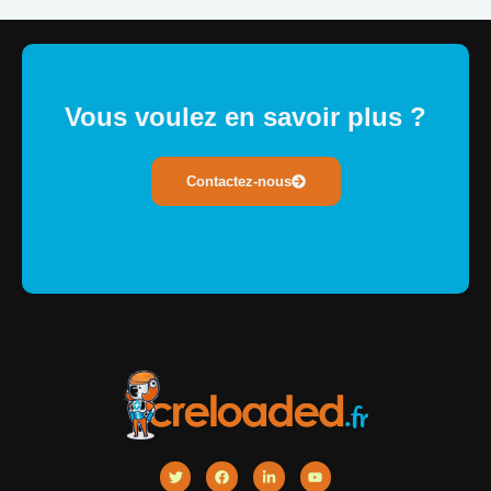
Vous voulez en savoir plus ?
Contactez-nous
T
F
L
Y
w
a
i
o