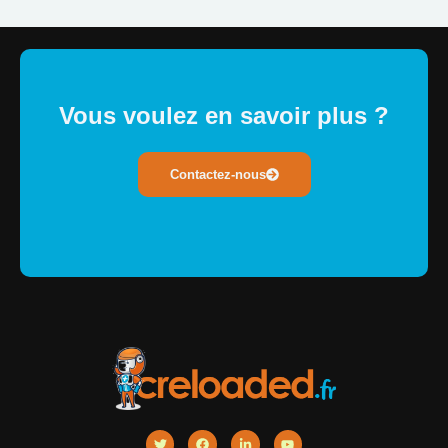
Vous voulez en savoir plus ?
Contactez-nous
T
F
L
Y